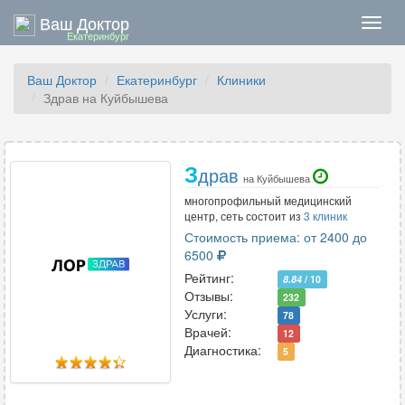
Ваш Доктор
Нави
Екатеринбург
Ваш Доктор
Екатеринбург
Клиники
Здрав на Куйбышева
З
драв
на Куйбышева
многопрофильный медицинский
центр, сеть состоит из
3 клиник
Стоимость приема: от 2400 до
6500
Рейтинг:
8.84
/ 10
Отзывы:
232
Услуги:
78
Врачей:
12
Диагностика:
5