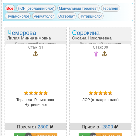
Все
ЛОР (отоларинголог)
Мануальный терапевт
Терапевт
Пульмонолог
Ревматолог
Остеопат
Нутрициолог
Чемерова
Сорокина
Лилия Миниазимовна
Оксана Николаевна
Врач высшей категории
Врач высшей категории
Стаж: 31
Стаж: 30
Терапевт, Ревматолог,
ЛОР (отоларинголог)
Нутрициолог
Прием от
2800
Прием от
2800
Записаться
Записаться