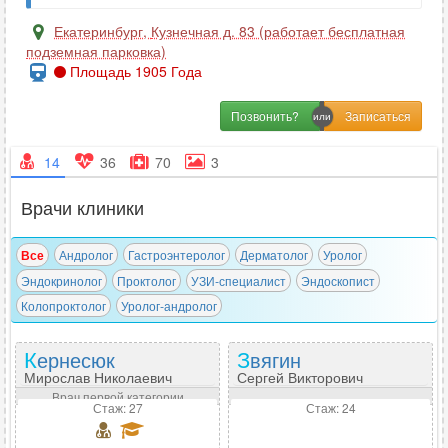
Екатеринбург
,
Кузнечная д. 83 (работает бесплатная
подземная парковка)
Площадь 1905 Года
Позвонить?
14
36
70
3
Врачи клиники
Все
Андролог
Гастроэнтеролог
Дерматолог
Уролог
Эндокринолог
Проктолог
УЗИ-специалист
Эндоскопист
Колопроктолог
Уролог-андролог
Кернесюк
Звягин
Мирослав Николаевич
Сергей Викторович
Врач первой категории
Стаж: 27
Стаж: 24