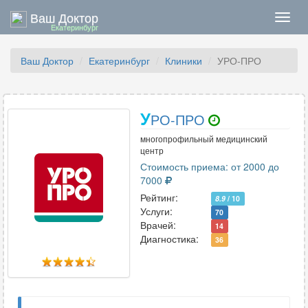
Ваш Доктор
Нави
Екатеринбург
Ваш Доктор
Екатеринбург
Клиники
УРО-ПРО
У
РО-ПРО
многопрофильный медицинский
центр
Стоимость приема: от 2000 до
7000
Рейтинг:
8.9
/ 10
Услуги:
70
Врачей:
14
Диагностика:
36