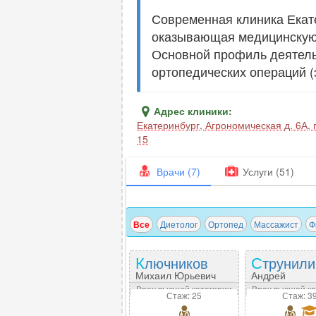
Современная клиника Екат
оказывающая медицинскую 
Основной профиль деятель
ортопедических операций (
Адрес клиники:
Екатеринбург
,
Агрономическая д. 6А, п
15
Врачи (7)
Услуги (51)
Все
Диетолог
Ортопед
Массажист
Ф
Ключников
Струнил
Михаил Юрьевич
Андрей
Владимирови
Врач высшей категории
Врач высшей к
Стаж: 25
Стаж: 3