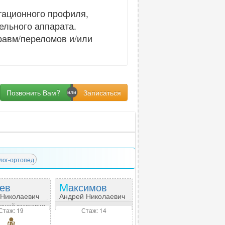
тационного профиля,
льного аппарата.
равм/переломов и/или
Позвонить Вам?
лог-ортопед
рев
Максимов
 Николаевич
Андрей Николаевич
сшей категории
Стаж: 19
Стаж: 14