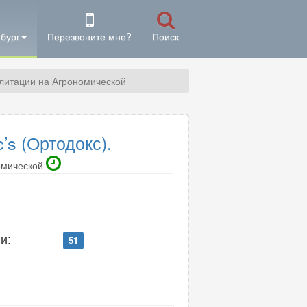
бург
Перезвоните мне?
Поиск
илитации на Агрономической
’s (Ортодокс).
омической
и:
51