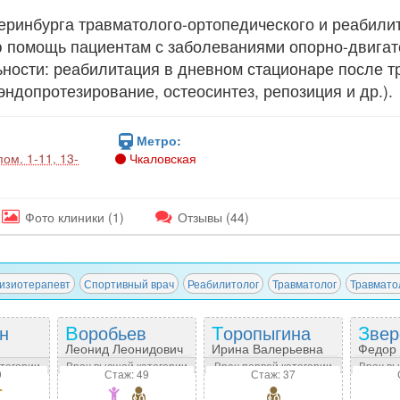
еринбурга травматолого-ортопедического и реабили
помощь пациентам с заболеваниями опорно-двигате
ности: реабилитация в дневном стационаре после т
эндопротезирование, остеосинтез, репозиция и др.).
Метро:
ом. 1-11, 13-
Чкаловская
Фото
клиники
(1)
Отзывы
(44)
изиотерапевт
Спортивный врач
Реабилитолог
Травматолог
Травмато
ин
Воробьев
Торопыгина
Зве
Леонид Леонидович
Ирина Валерьевна
Федор
ч
атегории
Врач высшей категории
Врач первой категории
Врач вы
9
Стаж: 49
Стаж: 37