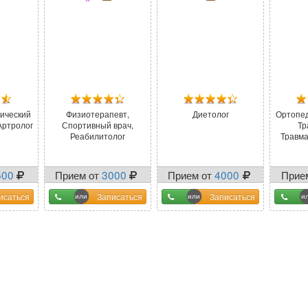
тический
Физиотерапевт,
Диетолог
Ортопед
 Артролог
Спортивный врач,
Тр
Реабилитолог
Травма
500
Прием от
3000
Прием от
4000
Прие
исаться
Записаться
Записаться