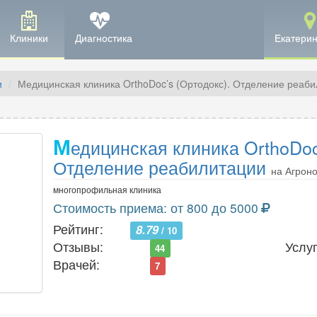
Клиники
Диагностика
Екатерин
и
Медицинская клиника OrthoDoc’s (Ортодокс). Отделение реаб
М
едицинская клиника OrthoDoc
Отделение реабилитации
на Агрон
многопрофильная клиника
Стоимость приема: от 800 до 5000
Рейтинг:
8.79
/ 10
Отзывы:
Услуг
44
Врачей:
7