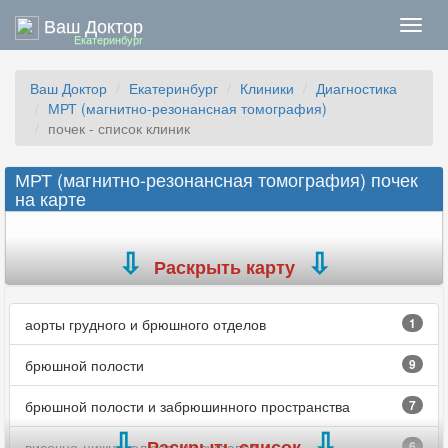
Ваш Доктор
Нави
Екатеринбург
Ваш Доктор
Екатеринбург
Клиники
Диагностика
МРТ (магнитно-резонансная томография)
почек - список клиник
МРТ (магнитно-резонансная томография) почек
на карте
Раскрыть карту
аорты грудного и брюшного отделов
1
брюшной полости
9
брюшной полости и забрюшинного пространства
7
Раскрыть список
височно-нижнечелюстных суставов
6