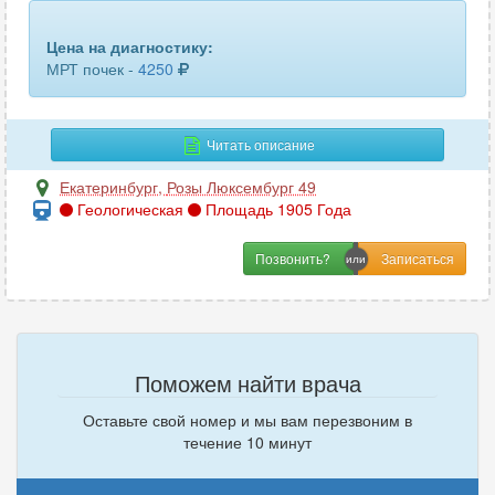
копчика
9
Цена на диагностику:
крестцово-подвздошных сочленений
3
МРТ почек -
4250
лимфоузлов
1
локтевого сустава
10
Читать описание
лучезапястного сустава
9
Екатеринбург
,
Розы Люксембург 49
Геологическая
Площадь 1905 Года
молочных желез
2
Позвонить?
мошонки
1
мягких тканей
9
мягких тканей шеи
6
Поможем найти врача
мягких тканей ягодичной области
1
Оставьте свой номер и мы вам перезвоним в
течение 10 минут
надпочечников
1