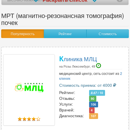
всего организма
1
МРТ (магнитно-резонансная томография)
почек
всего позвоночника
3
Популярность
Рейтинг
Стоимость
гипофиза
10
глазных орбит и зрительных нервов
10
К
линика МЛЦ
голеностопного сустава
10
на Розы Люксембург, 49
головного мозга
10
медицинский центр, сеть состоит из
2
клиник
грудного отдела позвоночника
10
Стоимость приема: от 4000
Рейтинг:
8.67
/ 10
желчного пузыря
1
Отзывы:
90
Услуги:
106
кисти руки
9
Врачей:
4
Диагностика:
107
коленного сустава
10