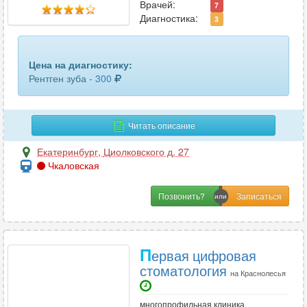
Врачей:
7
Диагностика:
3
Цена на диагностику:
Рентген зуба -
300
Читать описание
Екатеринбург
,
Циолковского д. 27
Чкаловская
Позвонить?
П
ервая цифровая
стоматология
на Краснолесья
многопрофильная клиника