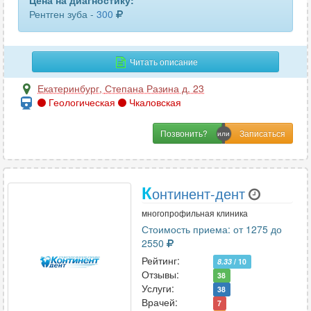
Цена на диагностику:
Рентген зуба -
300
Читать описание
Екатеринбург
,
Степана Разина д. 23
Геологическая
Чкаловская
Позвонить?
К
онтинент-дент
многопрофильная клиника
Стоимость приема: от 1275 до
2550
Рейтинг:
8.33
/ 10
Отзывы:
38
Услуги:
38
Врачей:
7