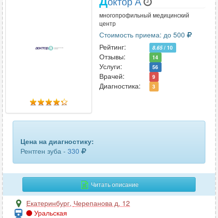
Д
октор А
тазобедренного сустава
15
многопрофильный медицинский
центр
ТРГ (телерентгенография)
7
Стоимость приема: до 500
Рейтинг:
8.65
/ 10
турецкого седла
4
Отзывы:
14
Услуги:
56
челюсти
4
Врачей:
9
Диагностика:
3
черепа
18
шейного отдела позвоночника
19
Цена на диагностику:
Рентген зуба -
330
Читать описание
Екатеринбург
,
Черепанова д. 12
Уральская