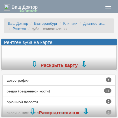
Ваш Доктор
Нави
Екатеринбург
Ваш Доктор
Екатеринбург
Клиники
Диагностика
Рентген
зуба - список клиник
Рентген зуба на карте
Раскрыть карту
артрография
1
бедра (бедренной кости)
11
брюшной полости
2
Раскрыть список
височно-нижнечелюстного сустава
5