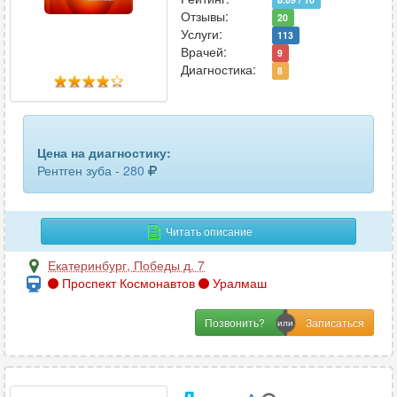
Отзывы:
20
плечевого сустава
13
Услуги:
113
Врачей:
9
плечевой кости
10
Диагностика:
8
позвоночника
5
почек (антеградная пиелография)
1
Цена на диагностику:
поясничного отдела позвоночника
18
Рентген зуба -
280
предплечья
5
Читать описание
придаточных пазух носа
15
Екатеринбург
,
Победы д. 7
радиовизиография
9
Проспект Космонавтов
Уралмаш
ребер
8
Позвонить?
стопы или кисти
17
суставов
3