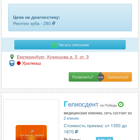
крестца
9
Цена на диагностику:
легких
13
Рентген зуба -
280
локтевого сустава
15
Читать описание
лопатки
12
Екатеринбург
,
Кузнецова д. 3, эт. 3
лучезапястного сустава
15
Уралмаш
молочных желез (маммография)
12
Позвонить?
мочевого пузыря (цистография)
3
органов грудной клетки
8
Г
елиосдент
на Победы
ортопантомограмма
20
медицинская клиника, сеть состоит из
2 клиник
пальцев ноги или руки
6
Стоимость приема: от 1350 до
1870
пищевода
1
Рейтинг:
8.09
/ 10