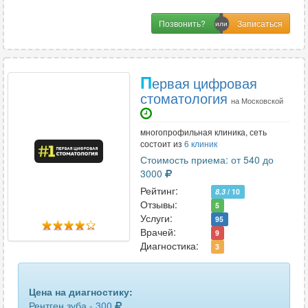
Позвонить?
П
ервая цифровая
стоматология
на Московской
многопрофильная клиника, сеть
состоит из
6 клиник
Стоимость приема: от 540 до
3000
Рейтинг:
8.3
/ 10
Отзывы:
5
Услуги:
95
Врачей:
9
Диагностика:
3
Цена на диагностику:
Рентген зуба -
300