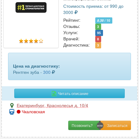
Стоимость приема: от 990 до
3000
Рейтинг:
8.38
/ 10
Отзывы:
3
Услуги:
95
Врачей:
8
Диагностика:
3
Цена на диагностику:
Рентген зуба -
300
Читать описание
Екатеринбург
,
Краснолесья д. 10/4
Чкаловская
Позвонить?