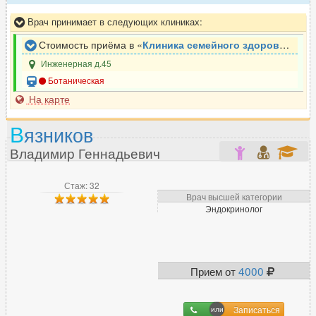
Врач принимает в следующих клиниках:
Стоимость приёма в «
Клиника семейного здоровья Неболейка
Инженерная д.45
Ботаническая
На карте
В
язников
Владимир Геннадьевич
Стаж: 32
Врач высшей категории
Эндокринолог
Прием от
4000
Записаться