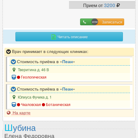
Прием от
3200
Психиатр-нарколог
19
Психолог
93
Записаться
Психотерапевт
50
Пульмонолог
18
Читать описание
Врач принимает в следующих клиниках:
Р
Стоимость приёма в «
Пеан
»
Реабилитолог
10
Тверитина д. 46 В
Реаниматолог
19
Геологическая
Ревматолог
24
Рентгенолог
Стоимость приёма в «
Пеан
»
30
Репродуктолог (ЭКО)
13
Юлиуса Фучика д. 1
Чкаловская
Ботаническая
Рефлексотерапевт
21
На карте
Ш
убина
С
Елена Федоровна
Сексолог
4