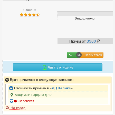
Сомнолог
8
Стаж: 26
Спортивный врач
9
Эндокринолог
Стоматолог
501
Сурдолог
2
Прием от
3300
Т
Терапевт
176
Записаться
Травматолог
56
Травматолог-ортопед
55
Читать описание
Трансфузиолог
1
Врач принимает в следующих клиниках:
Трихолог
33
Стоимость приёма в «
ДЦ Хеликс
»
Академика Бардина д. 17
У
Чкаловская
УЗИ-специалист
На карте
279
Уролог
66