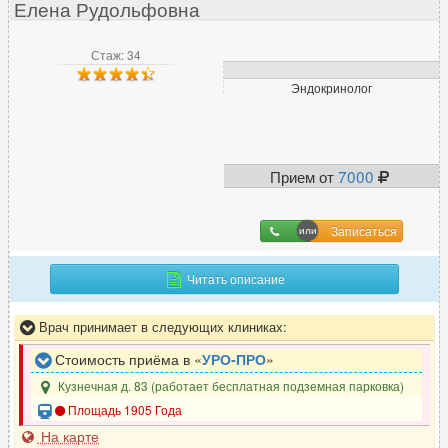
Елена Рудольфовна
Иммунолог
25
Инфекционист
6
Стаж: 34
Эндокринолог
К
Кардиолог
88
Прием от
7000
Кинезиолог
6
Колопроктолог
28
Косметолог
80
Записаться
Косметолог-дерматолог
16
Читать описание
Врач принимает в следующих клиниках:
Л
Стоимость приёма в «
УРО-ПРО
»
Лазерный хирург
13
Кузнечная д. 83 (работает бесплатная подземная парковка)
Логопед
9
Площадь 1905 Года
ЛОР (отоларинголог)
62
На карте