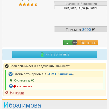
Врач первой категории
Педиатр, Эндокринолог
Прием от
3000
Записаться
Читать описание
Врач принимает в следующих клиниках:
Стоимость приёма в «
СМТ Клиника
»
Сурикова д. 60
Чкаловская
На карте
И
брагимова