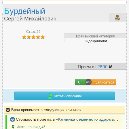
Б
урдейный
М
Сергей Михайлович
Маммолог
27
Мануальный терапевт
25
Стаж: 25
Массажист
44
Врач высшей категории
Эндокринолог
Миколог
6
Н
Прием от
2800
Нарколог
20
Невролог
151
Записаться
Нейропсихолог
10
Читать описание
Нейрофизиолог
1
Нейрохирург
12
Врач принимает в следующих клиниках:
Неонатолог
7
Стоимость приёма в «
Клиника семейного здоровья Неболейка
Нефролог
9
Инженерная д.45
Нутрициолог
7