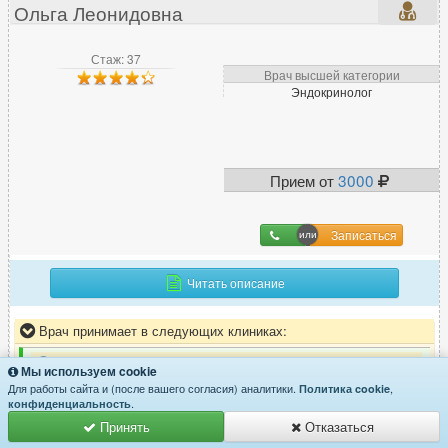
Ольга Леонидовна
Стаж: 37
Врач высшей категории
Эндокринолог
Прием от
3000
Записаться
Читать описание
Врач принимает в следующих клиниках:
Стоимость приёма в «
Екатеринбургский медицинский центр
Мы используем cookie
Для работы сайта и (после вашего согласия) аналитики.
,
Старых Большевиков д.5
Политика cookie
.
конфиденциальность
Уралмаш
Принять
Отказаться
На карте