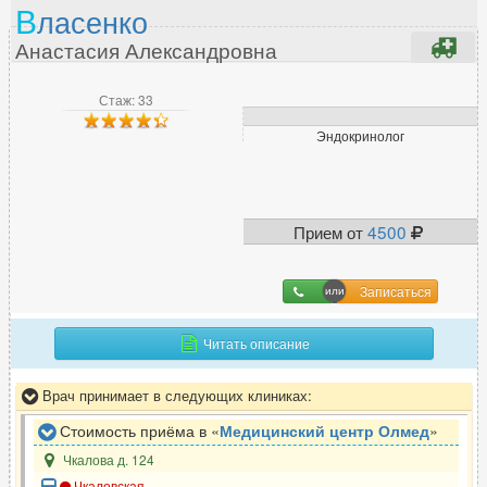
В
ласенко
Уролог-андролог
33
Анастасия Александровна
Стаж: 33
Ф
Эндокринолог
Физиотерапевт
19
Флеболог
44
Фтизиатр
1
Прием от
4500
Х
Записаться
Химиотерапевт
2
Хирург
89
Читать описание
Хирург-ортопед
5
Врач принимает в следующих клиниках:
Стоимость приёма в «
Медицинский центр Олмед
»
Ц
Чкалова д. 124
Цефалголог
3
Чкаловская