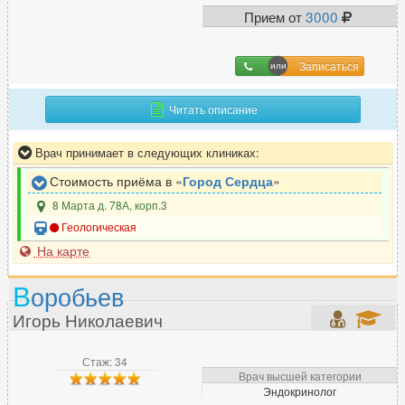
Прием от
3000
Записаться
Читать описание
Врач принимает в следующих клиниках:
Стоимость приёма в «
Город Сердца
»
8 Марта д. 78А, корп.3
Геологическая
На карте
В
оробьев
Игорь Николаевич
Стаж: 34
Врач высшей категории
Эндокринолог