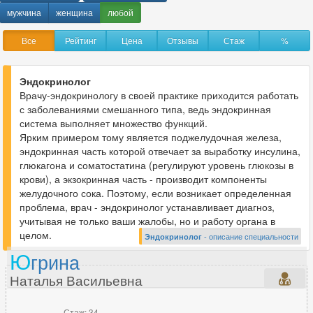
Анестезиолог-реаниматолог
21
мужчина
женщина
любой
Аритмолог
9
Все
Рейтинг
Цена
Отзывы
Стаж
%
Артролог
3
Эндокринолог
Врачу-эндокринологу в своей практике приходится работать
В
с заболеваниями смешанного типа, ведь эндокринная
Венеролог
26
система выполняет множество функций.
Ярким примером тому является поджелудочная железа,
Вертебролог
36
эндокринная часть которой отвечает за выработку инсулина,
Врач ЛФК
19
глюкагона и соматостатина (регулируют уровень глюкозы в
Врач МРТ
крови), а экзокринная часть - производит компоненты
1
желудочного сока. Поэтому, если возникает определенная
Врач скорой помощи
3
проблема, врач - эндокринолог устанавливает диагноз,
Врач функциональной диагностики
31
учитывая не только ваши жалобы, но и работу органа в
целом.
Эндокринолог
- описание специальности
Ю
грина
Г
Наталья Васильевна
Гастроэнтеролог
89
Гематолог
1
Стаж: 34