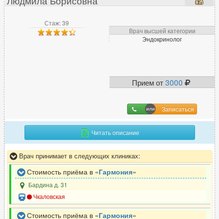
Людмила Борисовна
Стаж: 39
Врач высшей категории
Эндокринолог
Прием от
3000
Записаться
Читать описание
Врач принимает в следующих клиниках:
Стоимость приёма в «
Гармония
»
Бардина д. 31
Чкаловская
Стоимость приёма в «
Гармония
»