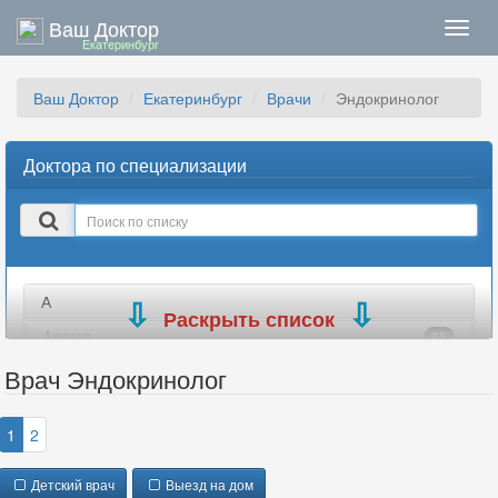
Ваш Доктор
Нави
Екатеринбург
Ваш Доктор
Екатеринбург
Врачи
Эндокринолог
Доктора по специализации
Поиск
в
списке
А
Раскрыть список
Акушер
85
Акушер-гинеколог
90
Врач Эндокринолог
Аллерголог
31
Ангиохирург
24
1
2
Андролог
35
Детский врач
Выезд на дом
Анестезиолог
23