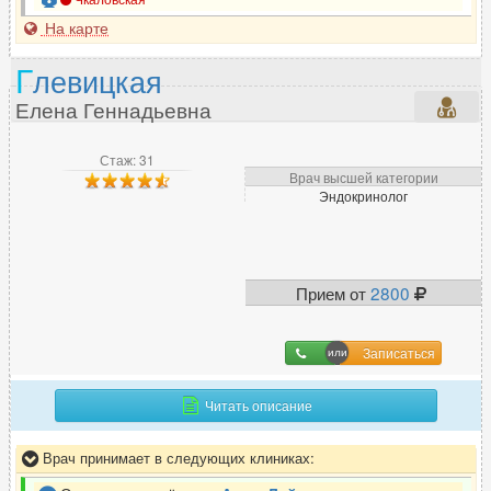
На карте
Г
левицкая
Ч
Елена Геннадьевна
Челюстно-лицевой хирург
16
Стаж: 31
Врач высшей категории
Э
Эндокринолог
Эмбриолог
4
Эндокринолог
61
Эндоскопист
26
Прием от
2800
Эпилептолог
4
Записаться
Читать описание
Врач принимает в следующих клиниках: