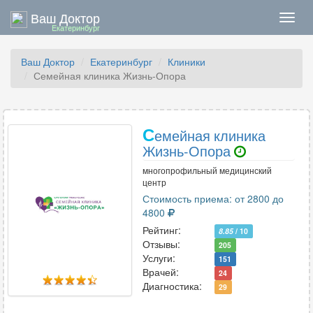
Ваш Доктор
Нави
Екатеринбург
Ваш Доктор
Екатеринбург
Клиники
Семейная клиника Жизнь-Опора
С
емейная клиника
Жизнь-Опора
многопрофильный медицинский
центр
Стоимость приема: от 2800 до
4800
Рейтинг:
8.85
/ 10
Отзывы:
205
Услуги:
151
Врачей:
24
Диагностика:
29