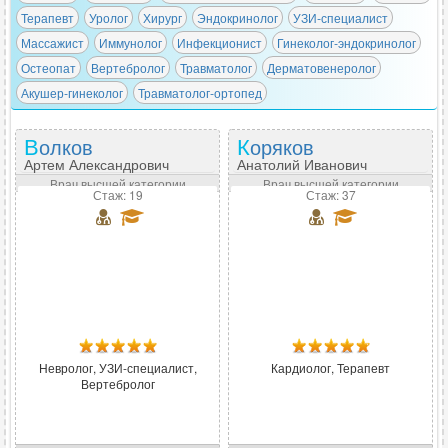
Терапевт
Уролог
Хирург
Эндокринолог
УЗИ-специалист
Массажист
Иммунолог
Инфекционист
Гинеколог-эндокринолог
Остеопат
Вертебролог
Травматолог
Дерматовенеролог
Акушер-гинеколог
Травматолог-ортопед
Волков
Коряков
Артем Александрович
Анатолий Иванович
Врач высшей категории
Врач высшей категории
Стаж: 19
Стаж: 37
Невролог, УЗИ-специалист,
Кардиолог, Терапевт
Вертебролог