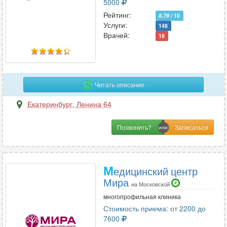
5000
Рейтинг:
8.79
/ 10
Услуги:
148
Врачей:
18
Читать описание
Екатеринбург
,
Ленина 64
Позвонить?
М
едицинский центр
Мира
на Московской
многопрофильная клиника
Стоимость приема: от 2200 до
7600