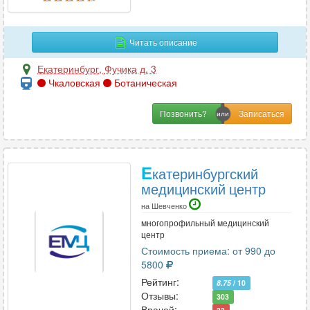
М
Читать описание
Маммология
29
Екатеринбург
,
Фучика д. 3
Мануальная терапия
17
Чкаловская
Ботаническая
Массаж
31
Позвонить?
Микология
4
Н
Е
катеринбургский
медицинский центр
Наркология
13
Неврология
на Шевченко
97
многопрофильный медицинский
Нейропсихология
9
центр
Нейрофизиология
1
Стоимость приема: от 990 до
Нейрохирургия
5800
6
Рейтинг:
Неонатология
4
8.75
/ 10
Отзывы:
303
Нефрология
11
Врачей: