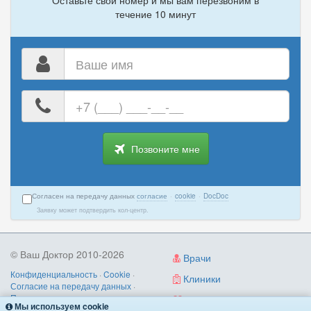
Оставьте свой номер и мы вам перезвоним в
течение 10 минут
Ваше
имя
Ваш
номер
телефона
Позвоните мне
Согласен на передачу данных
согласие
·
cookie
·
DocDoc
Заявку может подтвердить кол-центр.
© Ваш Доктор 2010-2026
Врачи
Конфиденциальность
·
Cookie
·
Клиники
Согласие на передачу данных
·
Пользовательское соглашение
·
Диагностика
Мы используем cookie
Правила записи
·
Контакты