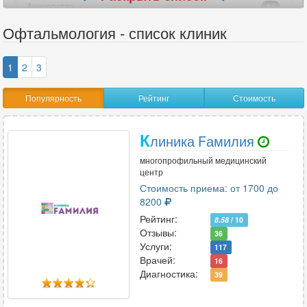
Акушерство
41
Акушерство-гинекология
52
Офтальмология - список клиник
Аллергология
29
Ангиохирургия
8
1
2
3
Андрология
26
Популярность
Рейтинг
Стоимость
Анестезиология
15
Анестезиология-реаниматология
15
К
Аритмология
6
линика Fамилия
Артрология
3
многопрофильный медицинский
центр
Стоимость приема: от 1700 до
8200
В
Рейтинг:
8.58
/ 10
Венерология
22
Отзывы:
36
Вертебрология
18
Услуги:
117
Врачей:
16
Диагностика:
39
Г