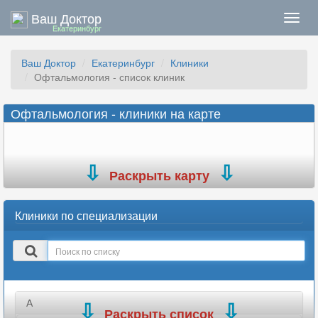
Ваш Доктор
Нави
Екатеринбург
Ваш Доктор
Екатеринбург
Клиники
Офтальмология - список клиник
Офтальмология - клиники на карте
Раскрыть карту
Клиники по специализации
Поиск
в
списке
А
Раскрыть список