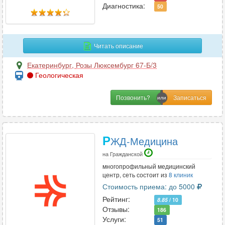
Диагностика:
Профпатология
50
2
Психиатрия
27
Психиатрия-наркология
12
Читать описание
Психология
36
Психотерапия
24
Екатеринбург
,
Розы Люксембург 67-Б/3
Геологическая
Пульмонология
21
Позвонить?
Р
Реабилитация
5
Р
ЖД-Медицина
Реаниматология
12
Ревматология
28
на Гражданской
многопрофильный медицинский
Рентгенология
12
центр, сеть состоит из
8 клиник
Репродуктология
4
Стоимость приема: до 5000
Рефлексотерапия
13
Рейтинг:
8.85
/ 10
Отзывы:
186
Услуги:
51