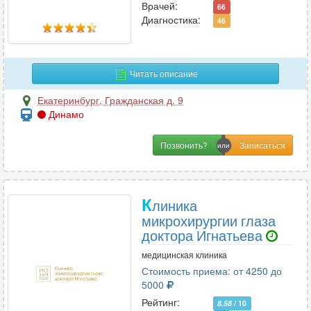
Врачей:
С
66
Диагностика:
46
Сексология
3
Скорая медицинская помощь
1
Сомнология
5
Читать описание
Спортивная медицина
7
Екатеринбург
,
Гражданская д. 9
Стоматология
67
Динамо
Сурдология
2
Позвонить?
Т
Терапия
76
К
линика
Травматология
33
микрохирургии глаза
доктора Игнатьева
Травматология-ортопедия
37
Трихология
19
медицинская клиника
Стоимость приема: от 4250 до
5000
У
Рейтинг:
8.58
/ 10