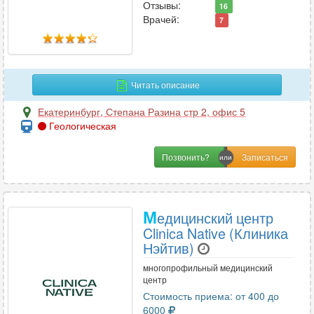
Отзывы:
16
УЗИ
94
Врачей:
7
Урология
50
Урология-андрология
24
Читать описание
Ф
Екатеринбург
,
Степана Разина стр 2, офис 5
Физиотерапия
19
Геологическая
Флебология
27
Позвонить?
Фтизиатрия
1
Функциональная диагностика
23
М
едицинский центр
Х
Clinica Native (Клиника
Нэйтив)
Химиотерапия
1
многопрофильный медицинский
Хирургия
45
центр
Хирургия-ортопедия
2
Стоимость приема: от 400 до
6000