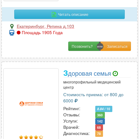
И
Иммунология
22
Читать описание
Инфекционные болезни
5
Екатеринбург
,
Репина д.103
Площадь 1905 Года
К
Позвонить?
Кардиология
70
Кинезиология
6
Колопроктология
15
З
доровая семья
Косметология
33
многопрофильный медицинский
Косметология-дерматология
12
центр
Стоимость приема: от 800 до
6000
Л
Рейтинг:
8.84
/ 10
Отзывы:
360
Лазерная хирургия
6
Услуги:
142
Лечебная физкультура
13
Врачей:
68
Диагностика:
78
Логопедия
9