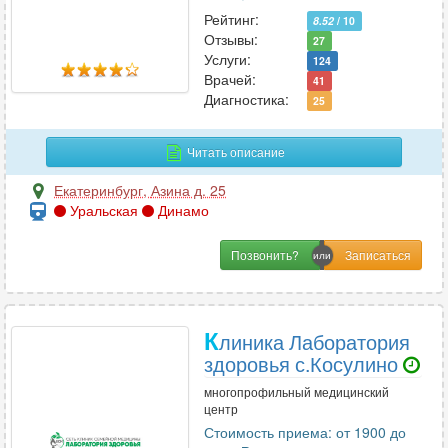
Рейтинг:
8.52
/ 10
Ц
Отзывы:
27
Услуги:
124
Цефалгология
4
Врачей:
41
Диагностика:
25
Ч
Читать описание
Челюстно-лицевая хирургия
12
Екатеринбург
,
Азина д. 25
Уральская
Динамо
Э
Позвонить?
Эмбриология
2
Эндокринология
56
Эндоскопия
17
К
линика Лаборатория
Эпилептология
2
здоровья с.Косулино
многопрофильный медицинский
центр
Стоимость приема: от 1900 до