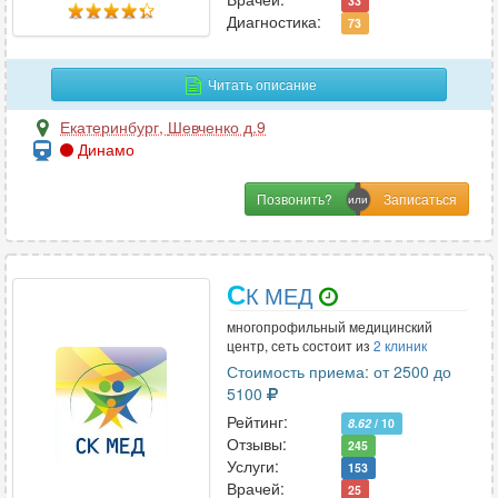
33
Нутрициология
8
Диагностика:
73
Читать описание
О
Екатеринбург
,
Шевченко д.9
Онкология
29
Динамо
Онкология-маммология
23
Ортопедия
32
Позвонить?
Остеопатия
16
Отоларингология
35
Офтальмология
27
С
К МЕД
многопрофильный медицинский
центр, сеть состоит из
2 клиник
П
Стоимость приема: от 2500 до
5100
Педиатрия
38
Рейтинг:
Пластическая хирургия
8.62
/ 10
7
Отзывы:
245
Подология
3
Услуги:
153
Проктология
21
Врачей:
25