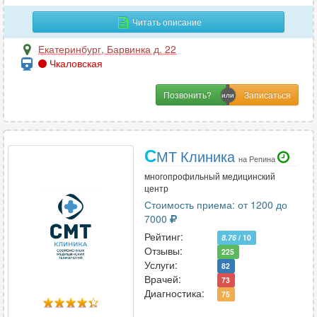
Гастроэнтерология
64
Читать описание
Гематология
1
Генетика
1
Екатеринбург
,
Барвинка д. 22
Чкаловская
Гепатология
2
Гериатрия
1
Позвонить?
Гинекология
72
Гирудотерапия
2
Гнатология
1
С
МТ Клиника
на Репина
многопрофильный медицинский
центр
Д
Стоимость приема: от 1200 до
Дерматовенерология
35
7000
Дерматология
47
Рейтинг:
8.76
/ 10
Отзывы:
Дефектология
225
1
Услуги:
82
Диетология
22
Врачей:
73
Диагностика:
75