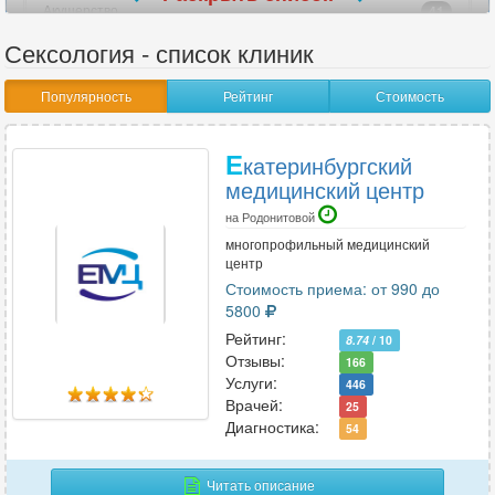
Акушерство
41
Акушерство-гинекология
52
Сексология - список клиник
Аллергология
29
Популярность
Рейтинг
Стоимость
Ангиохирургия
8
Андрология
26
Е
Анестезиология
катеринбургский
15
медицинский центр
Анестезиология-реаниматология
15
Аритмология
на Родонитовой
6
многопрофильный медицинский
Артрология
3
центр
Стоимость приема: от 990 до
5800
В
Рейтинг:
8.74
/ 10
Отзывы:
Венерология
166
22
Услуги:
446
Вертебрология
18
Врачей:
25
Диагностика:
54
Г
Читать описание