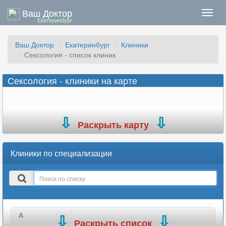
Ваш Доктор
Нави
Екатеринбург
Ваш Доктор
Екатеринбург
Клиники
Сексология - список клиник
Сексология - клиники на карте
Раскрыть карту
Клиники по специализации
Поиск
в
списке
А
Раскрыть список