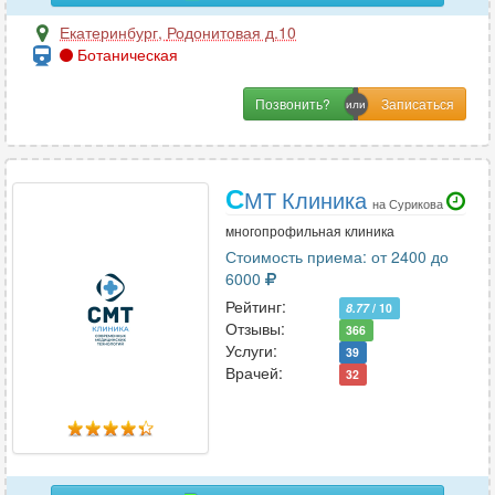
Гастроэнтерология
64
Екатеринбург
,
Родонитовая д.10
Гематология
1
Ботаническая
Генетика
1
Гепатология
2
Позвонить?
Гериатрия
1
Гинекология
72
Гирудотерапия
С
2
МТ Клиника
на Сурикова
Гнатология
1
многопрофильная клиника
Стоимость приема: от 2400 до
6000
Д
Рейтинг:
8.77
/ 10
Отзывы:
366
Дерматовенерология
35
Услуги:
39
Дерматология
47
Врачей:
32
Дефектология
1
Диетология
22