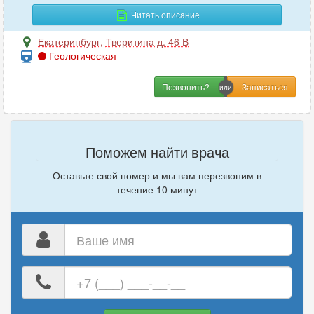
Читать описание
М
Екатеринбург
,
Тверитина д. 46 В
Геологическая
Маммология
29
Мануальная терапия
17
Позвонить?
Массаж
31
Микология
4
Поможем найти врача
Н
Оставьте свой номер и мы вам перезвоним в
течение 10 минут
Наркология
13
Неврология
97
Нейропсихология
Ваше
9
имя
Нейрофизиология
1
Нейрохирургия
6
Ваш
Неонатология
номер
4
телефона
Нефрология
11