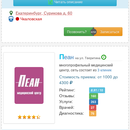
И
Читать описание
Иммунология
22
Екатеринбург
,
Сурикова д. 60
Чкаловская
Инфекционные болезни
5
Позвонить?
К
Кардиология
70
П
еан
Кинезиология
6
на ул. Тверитина
Колопроктология
15
многопрофильный медицинский
центр, сеть состоит из
3 клиник
Косметология
33
Стоимость приема: от 1000 до
Косметология-дерматология
12
4300
Рейтинг:
8.91
/ 10
Отзывы:
160
Л
Услуги:
263
Врачей:
27
Лазерная хирургия
6
Диагностика:
76
Лечебная физкультура
13
Логопедия
9