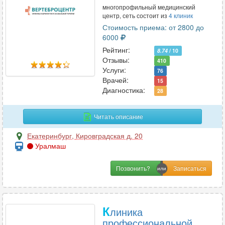
многопрофильный медицинский
УЗИ
94
центр, сеть состоит из
4 клиник
Урология
50
Стоимость приема: от 2800 до
Урология-андрология
24
6000
Рейтинг:
8.74
/ 10
Отзывы:
410
Услуги:
Ф
76
Врачей:
15
Физиотерапия
19
Диагностика:
28
Флебология
27
Фтизиатрия
1
Читать описание
Функциональная диагностика
23
Екатеринбург
,
Кировградская д. 20
Уралмаш
Х
Позвонить?
Химиотерапия
1
Хирургия
45
Хирургия-ортопедия
2
К
линика
профессиональной