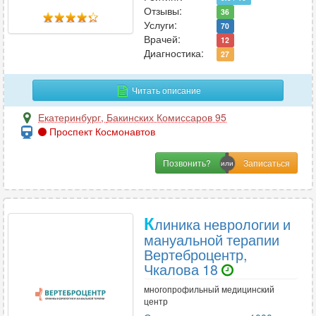
Профпатология
Отзывы:
2
36
Услуги:
70
Психиатрия
27
Врачей:
12
Психиатрия-наркология
12
Диагностика:
27
Психология
36
Психотерапия
24
Читать описание
Пульмонология
21
Екатеринбург
,
Бакинских Комиссаров 95
Проспект Космонавтов
Р
Позвонить?
Реабилитация
5
Реаниматология
12
Ревматология
28
К
линика неврологии и
Рентгенология
мануальной терапии
12
Вертеброцентр,
Репродуктология
4
Чкалова 18
Рефлексотерапия
13
многопрофильный медицинский
центр