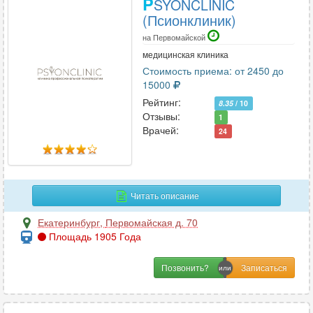
P
SYONCLINIC
(Псионклиник)
на Первомайской
медицинская клиника
Стоимость приема: от 2450 до
15000
Рейтинг:
8.35
/ 10
Отзывы:
1
Врачей:
24
Читать описание
Екатеринбург
,
Первомайская д. 70
Площадь 1905 Года
Позвонить?