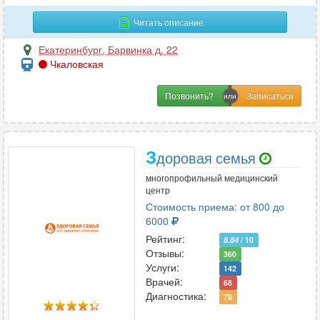
Гастроэнтерология
64
Читать описание
Гематология
1
Генетика
1
Екатеринбург
,
Барвинка д. 22
Чкаловская
Гепатология
2
Гериатрия
1
Позвонить?
Гинекология
72
Гирудотерапия
2
Гнатология
1
З
доровая семья
многопрофильный медицинский
центр
Д
Стоимость приема: от 800 до
Дерматовенерология
35
6000
Дерматология
47
Рейтинг:
8.84
/ 10
Отзывы:
Дефектология
360
1
Услуги:
142
Диетология
22
Врачей:
68
Диагностика:
78