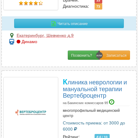
33
Нутрициология
8
Диагностика:
73
Читать описание
О
Екатеринбург
,
Шевченко д.9
Онкология
29
Динамо
Онкология-маммология
23
Ортопедия
32
Позвонить?
Остеопатия
16
Отоларингология
35
Офтальмология
27
К
линика неврологии и
мануальной терапии
Вертеброцентр
П
на Бакинских комиссаров 95
Педиатрия
38
многопрофильный медицинский
центр
Пластическая хирургия
7
Стоимость приема: от 3000 до
Подология
3
6000
Проктология
21
Рейтинг:
8.6
/ 10