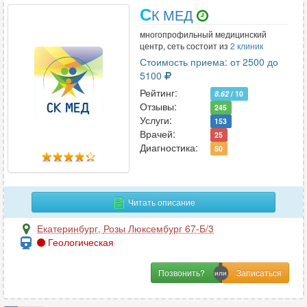
С
К МЕД
многопрофильный медицинский
центр, сеть состоит из
2 клиник
Стоимость приема: от 2500 до
5100
Рейтинг:
8.62
/ 10
Отзывы:
245
Услуги:
153
Врачей:
25
Диагностика:
50
Читать описание
Екатеринбург
,
Розы Люксембург 67-Б/3
Геологическая
Позвонить?