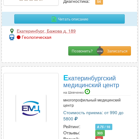
Диагностика:
54
М
Читать описание
Маммология
29
Екатеринбург
,
Бажова д. 189
Мануальная терапия
17
Геологическая
Массаж
31
Позвонить?
Микология
4
Н
Е
катеринбургский
медицинский центр
Наркология
13
Неврология
на Шевченко
97
многопрофильный медицинский
Нейропсихология
9
центр
Нейрофизиология
1
Стоимость приема: от 990 до
Нейрохирургия
5800
6
Рейтинг:
Неонатология
4
8.75
/ 10
Отзывы:
303
Нефрология
11
Врачей: