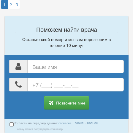
1
2
3
Поможем найти врача
Оставьте свой номер и мы вам перезвоним в
течение 10 минут
Ваше
имя
Ваш
номер
телефона
Позвоните мне
Согласен на передачу данных
согласие
·
cookie
·
DocDoc
Заявку может подтвердить кол-центр.