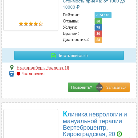
Стоимость приема: от 1000 до
С
10000
Сексология
3
Рейтинг:
8.74
/ 10
Отзывы:
Скорая медицинская помощь
56
1
Услуги:
75
Сомнология
5
Врачей:
30
Спортивная медицина
7
Диагностика:
28
Стоматология
67
Сурдология
2
Читать описание
Екатеринбург
,
Чкалова 18
Чкаловская
Т
Терапия
76
Позвонить?
Травматология
33
Травматология-ортопедия
37
Трихология
К
19
линика неврологии и
мануальной терапии
Вертеброцентр,
Кировградская, 20
У