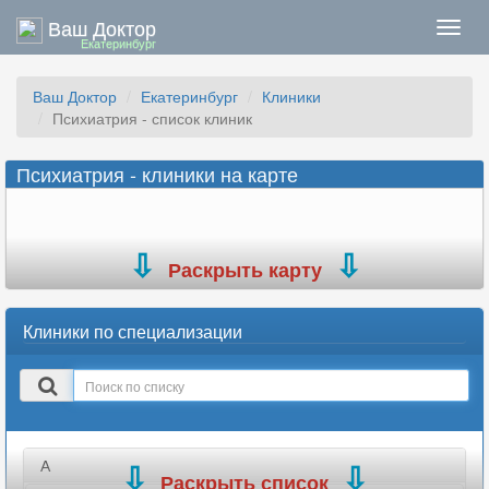
Ваш Доктор
Нави
Екатеринбург
Ваш Доктор
Екатеринбург
Клиники
Психиатрия - список клиник
Психиатрия - клиники на карте
Раскрыть карту
Клиники по специализации
Поиск
в
списке
А
Раскрыть список