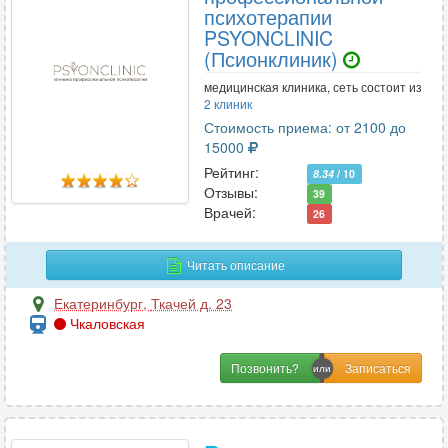
психотерапии
PSYONCLINIC
Ц
(Псионклиник)
Цефалгология
4
медицинская клиника, сеть состоит из
2 клиник
Стоимость приема: от 2100 до
Ч
15000
Челюстно-лицевая хирургия
12
Рейтинг:
8.34
/ 10
Отзывы:
39
Врачей:
26
Э
Читать описание
Эмбриология
2
Эндокринология
56
Екатеринбург
,
Ткачей д. 23
Чкаловская
Эндоскопия
17
Эпилептология
2
Позвонить?