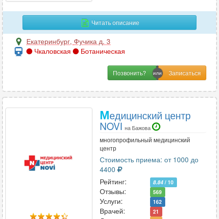
И
Иммунология
22
Читать описание
Инфекционные болезни
5
Екатеринбург
,
Фучика д. 3
Чкаловская
Ботаническая
К
Позвонить?
Кардиология
70
Кинезиология
6
Колопроктология
15
М
едицинский центр
Косметология
33
NOVI
на Бажова
Косметология-дерматология
12
многопрофильный медицинский
центр
Стоимость приема: от 1000 до
4400
Л
Рейтинг:
8.84
/ 10
Лазерная хирургия
6
Отзывы:
569
Лечебная физкультура
13
Услуги:
162
Врачей:
Логопедия
21
9