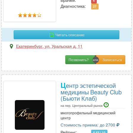
Врачей:
4
Диагностика:
27
Ц
Цефалгология
4
Читать описание
Ч
Екатеринбург
,
ул. Уральская д. 11
Челюстно-лицевая хирургия
12
Позвонить?
Э
Эмбриология
2
Ц
ентр эстетической
Эндокринология
56
медицины Beauty Club
(Бьюти Клаб)
Эндоскопия
17
Эпилептология
2
на пер. Центральный рынок
многопрофильный медицинский
центр
Стоимость приема: до 2700
Рейтинг:
8.83
/ 10