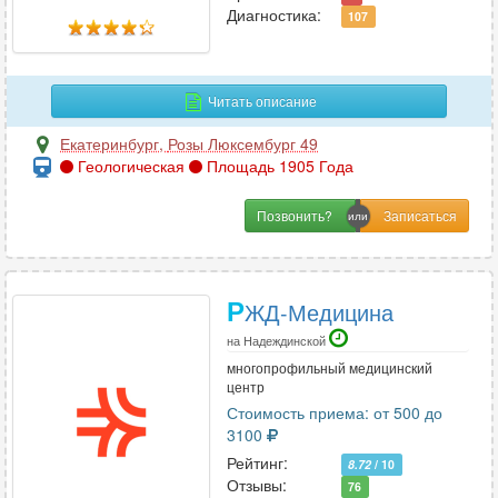
Диагностика:
Профпатология
2
107
Психиатрия
27
Психиатрия-наркология
12
Читать описание
Психология
36
Психотерапия
24
Екатеринбург
,
Розы Люксембург 49
Геологическая
Площадь 1905 Года
Пульмонология
21
Позвонить?
Р
Реабилитация
5
Р
ЖД-Медицина
Реаниматология
12
Ревматология
28
на Надеждинской
многопрофильный медицинский
Рентгенология
12
центр
Репродуктология
4
Стоимость приема: от 500 до
Рефлексотерапия
13
3100
Рейтинг:
8.72
/ 10
Отзывы:
76