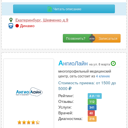
Гастроэнтерология
64
Читать описание
Гематология
1
Генетика
1
Екатеринбург
,
Шевченко д.9
Динамо
Гепатология
2
Гериатрия
1
Позвонить?
Гинекология
72
Гирудотерапия
2
Гнатология
1
А
нгиоЛайн
на ул. 8 марта
многопрофильный медицинский
центр, сеть состоит из
4 клиник
Д
Стоимость приема: от 1500 до
Дерматовенерология
35
5000
Дерматология
47
Рейтинг:
8.9
/ 10
Отзывы:
Дефектология
112
1
Услуги:
341
Диетология
22
Врачей:
40
Диагностика:
216