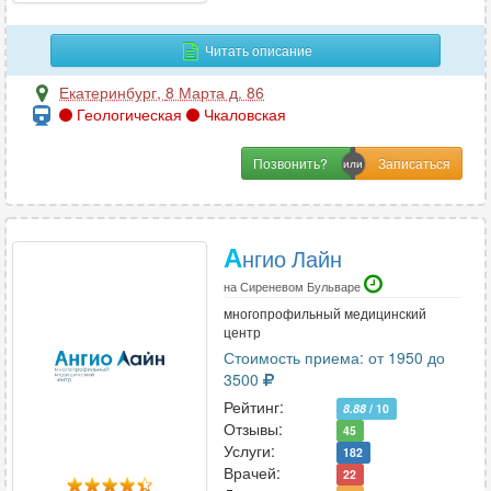
И
Иммунология
22
Читать описание
Инфекционные болезни
5
Екатеринбург
,
8 Марта д. 86
Геологическая
Чкаловская
К
Позвонить?
Кардиология
70
Кинезиология
6
Колопроктология
15
А
нгио Лайн
Косметология
33
на Сиреневом Бульваре
Косметология-дерматология
12
многопрофильный медицинский
центр
Стоимость приема: от 1950 до
3500
Л
Рейтинг:
8.88
/ 10
Лазерная хирургия
6
Отзывы:
45
Лечебная физкультура
13
Услуги:
182
Врачей:
Логопедия
22
9