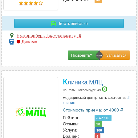
Нутрициология
8
Читать описание
О
Екатеринбург
,
Гражданская д. 9
Онкология
29
Динамо
Онкология-маммология
23
Ортопедия
32
Позвонить?
Остеопатия
16
Отоларингология
35
Офтальмология
27
К
линика МЛЦ
на Розы Люксембург, 49
медицинский центр, сеть состоит из
2
П
клиник
Педиатрия
Стоимость приема: от 4000
38
Рейтинг:
Пластическая хирургия
7
8.67
/ 10
Отзывы:
90
Подология
3
Услуги:
106
Проктология
21
Врачей:
4