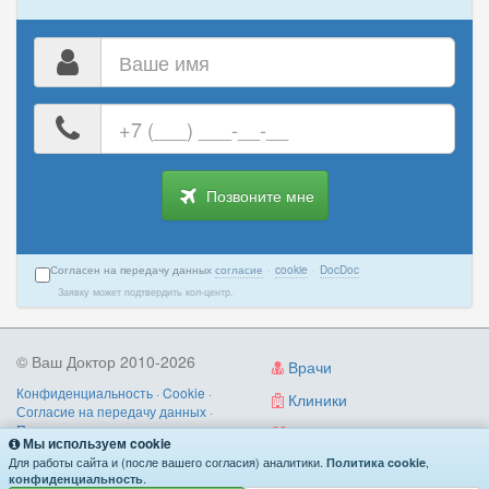
Ваше
имя
Ваш
номер
телефона
Позвоните мне
Согласен на передачу данных
согласие
·
cookie
·
DocDoc
Заявку может подтвердить кол-центр.
© Ваш Доктор 2010-2026
Врачи
Конфиденциальность
·
Cookie
·
Клиники
Согласие на передачу данных
·
Пользовательское соглашение
·
Диагностика
Мы используем cookie
Правила записи
·
Контакты
Для работы сайта и (после вашего согласия) аналитики.
,
Политика cookie
О нас
/
как работает
/
поиск по симптомам
.
конфиденциальность