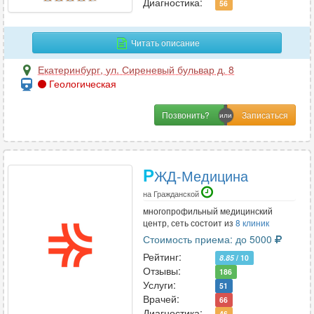
Диагностика:
56
М
Читать описание
Маммология
29
Екатеринбург
,
ул. Сиреневый бульвар д. 8
Мануальная терапия
17
Геологическая
Массаж
31
Позвонить?
Микология
4
Н
Р
ЖД-Медицина
Наркология
13
на Гражданской
Неврология
97
многопрофильный медицинский
центр, сеть состоит из
8 клиник
Нейропсихология
9
Стоимость приема: до 5000
Нейрофизиология
1
Рейтинг:
8.85
/ 10
Нейрохирургия
6
Отзывы:
186
Услуги:
Неонатология
4
51
Врачей:
66
Нефрология
11
Диагностика:
46