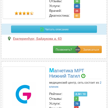
Отзывы:
38
УЗИ
94
Услуги:
45
Врачей:
Урология
50
25
Диагностика:
41
Урология-андрология
24
Читать описание
Ф
Екатеринбург
,
Байдукова д. 63
Физиотерапия
19
Флебология
27
Позвонить?
Фтизиатрия
1
Функциональная диагностика
23
М
агнетика МРТ
Нижний Тагил
Х
медицинский центр, сеть состоит из
2
Химиотерапия
1
клиник
Хирургия
45
Рейтинг:
8.38
/ 10
Отзывы:
Хирургия-ортопедия
7
2
Услуги:
73