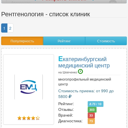
Акушерство
41
Акушерство-гинекология
52
Рентгенология - список клиник
Аллергология
29
Ангиохирургия
8
1
2
Андрология
26
Популярность
Рейтинг
Стоимость
Анестезиология
15
Анестезиология-реаниматология
15
Е
Аритмология
6
катеринбургский
медицинский центр
Артрология
3
на Шевченко
многопрофильный медицинский
центр
В
Стоимость приема: от 990 до
Венерология
22
5800
Вертебрология
18
Рейтинг:
8.75
/ 10
Отзывы:
303
Врачей:
33
Диагностика:
73
Г