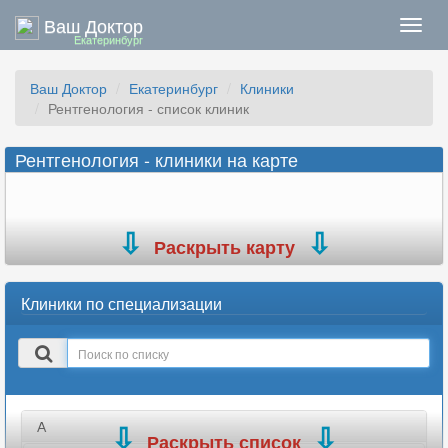
Ваш Доктор
Нави
Екатеринбург
Ваш Доктор
Екатеринбург
Клиники
Рентгенология - список клиник
Рентгенология - клиники на карте
Раскрыть карту
Клиники по специализации
Поиск
в
списке
А
Раскрыть список