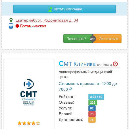
Гастроэнтерология
64
Читать описание
Гематология
1
Генетика
1
Екатеринбург
,
Родонитовая д. 34
Ботаническая
Гепатология
2
Гериатрия
1
Позвонить?
Гинекология
72
Гирудотерапия
2
Гнатология
1
С
МТ Клиника
на Репина
многопрофильный медицинский
центр
Д
Стоимость приема: от 1200 до
Дерматовенерология
35
7000
Дерматология
47
Рейтинг:
8.76
/ 10
Отзывы:
Дефектология
225
1
Услуги:
82
Диетология
22
Врачей:
73
Диагностика:
75