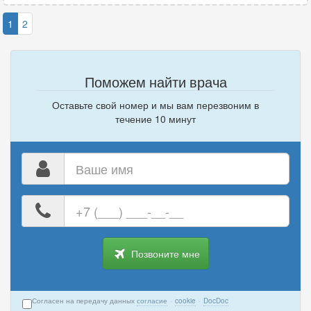
1
2
Поможем найти врача
Оставьте свой номер и мы вам перезвоним в
течение 10 минут
Ваше
имя
Ваш
номер
телефона
Позвоните мне
Согласен на передачу данных
согласие
·
cookie
·
DocDoc