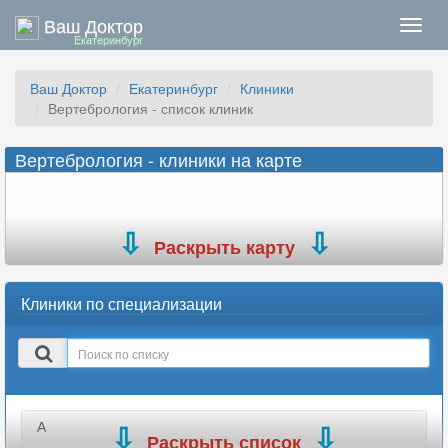
Ваш Доктор
Нави
Екатеринбург
Ваш Доктор
Екатеринбург
Клиники
Вертебрология - список клиник
Вертебрология - клиники на карте
Раскрыть карту
Клиники по специализации
Поиск
в
списке
А
Раскрыть список