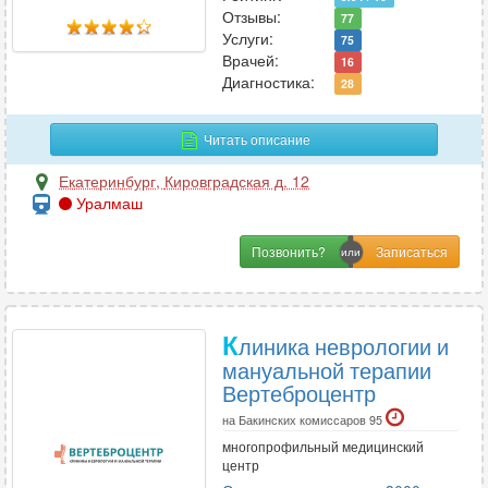
Профпатология
Отзывы:
2
77
Услуги:
75
Психиатрия
27
Врачей:
16
Психиатрия-наркология
12
Диагностика:
28
Психология
36
Психотерапия
24
Читать описание
Пульмонология
21
Екатеринбург
,
Кировградская д. 12
Уралмаш
Р
Позвонить?
Реабилитация
5
Реаниматология
12
Ревматология
28
К
линика неврологии и
Рентгенология
мануальной терапии
12
Вертеброцентр
Репродуктология
4
Рефлексотерапия
на Бакинских комиссаров 95
13
многопрофильный медицинский
центр