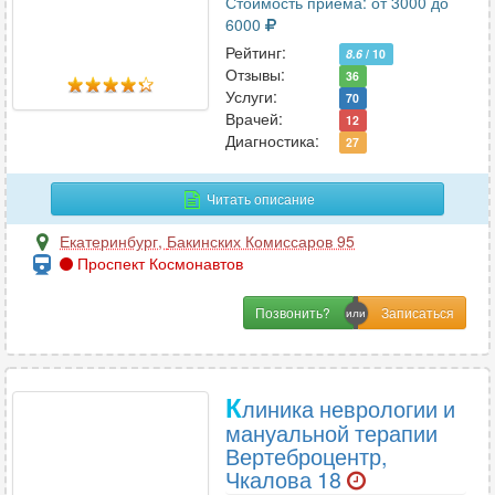
Стоимость приема: от 3000 до
С
6000
Сексология
3
Рейтинг:
8.6
/ 10
Отзывы:
Скорая медицинская помощь
36
1
Услуги:
70
Сомнология
5
Врачей:
12
Спортивная медицина
7
Диагностика:
27
Стоматология
67
Сурдология
2
Читать описание
Екатеринбург
,
Бакинских Комиссаров 95
Проспект Космонавтов
Т
Терапия
76
Позвонить?
Травматология
33
Травматология-ортопедия
37
Трихология
К
19
линика неврологии и
мануальной терапии
Вертеброцентр,
Чкалова 18
У