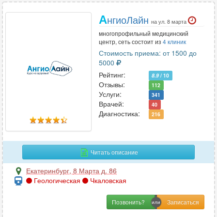
А
нгиоЛайн
на ул. 8 марта
многопрофильный медицинский
центр, сеть состоит из
4 клиник
Стоимость приема: от 1500 до
5000
Рейтинг:
8.9
/ 10
Отзывы:
112
Услуги:
341
Врачей:
40
Диагностика:
216
Читать описание
Екатеринбург
,
8 Марта д. 86
Геологическая
Чкаловская
Позвонить?