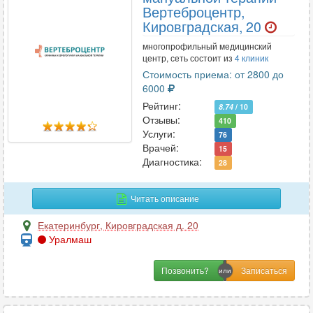
Вертеброцентр,
Кировградская, 20
Ц
Цефалгология
многопрофильный медицинский
4
центр, сеть состоит из
4 клиник
Стоимость приема: от 2800 до
6000
Ч
Рейтинг:
8.74
/ 10
Челюстно-лицевая хирургия
Отзывы:
12
410
Услуги:
76
Врачей:
15
Диагностика:
28
Э
Эмбриология
2
Читать описание
Эндокринология
56
Екатеринбург
,
Кировградская д. 20
Эндоскопия
17
Уралмаш
Эпилептология
2
Позвонить?