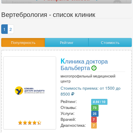
Акушерство
41
Акушерство-гинекология
52
Вертебрология - список клиник
Аллергология
29
Ангиохирургия
8
1
2
Андрология
26
Популярность
Рейтинг
Стоимость
Анестезиология
15
Анестезиология-реаниматология
15
К
Аритмология
6
линика доктора
Бальберта
Артрология
3
многопрофильный медицинский
центр
Стоимость приема: от 1500 до
В
8500
Венерология
22
Рейтинг:
8.94
/ 10
Вертебрология
18
Отзывы:
73
Услуги:
25
Врачей:
7
Диагностика:
7
Г