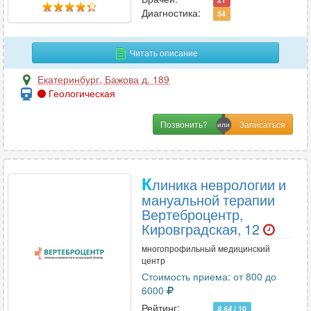
Нутрициология
8
Диагностика:
54
Читать описание
О
Екатеринбург
,
Бажова д. 189
Онкология
29
Геологическая
Онкология-маммология
23
Ортопедия
32
Позвонить?
Остеопатия
16
Отоларингология
35
Офтальмология
27
К
линика неврологии и
мануальной терапии
Вертеброцентр,
П
Кировградская, 12
Педиатрия
38
многопрофильный медицинский
центр
Пластическая хирургия
7
Стоимость приема: от 800 до
Подология
3
6000
Проктология
21
Рейтинг:
8.64
/ 10