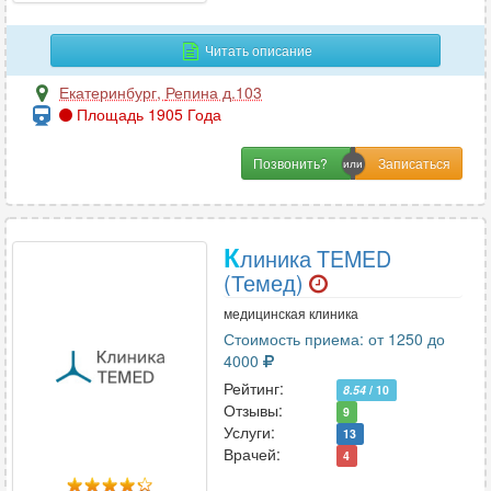
И
Иммунология
22
Читать описание
Инфекционные болезни
5
Екатеринбург
,
Репина д.103
Площадь 1905 Года
К
Позвонить?
Кардиология
70
Кинезиология
6
Колопроктология
15
К
линика TEMED
Косметология
33
(Темед)
Косметология-дерматология
12
медицинская клиника
Стоимость приема: от 1250 до
4000
Л
Рейтинг:
8.54
/ 10
Отзывы:
9
Лазерная хирургия
6
Услуги:
13
Лечебная физкультура
13
Врачей:
4
Логопедия
9