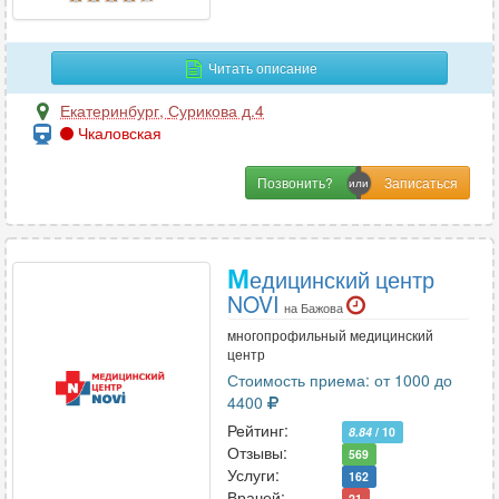
М
Читать описание
Маммология
29
Екатеринбург
,
Сурикова д.4
Мануальная терапия
17
Чкаловская
Массаж
31
Позвонить?
Микология
4
Н
М
едицинский центр
NOVI
Наркология
13
на Бажова
Неврология
97
многопрофильный медицинский
центр
Нейропсихология
9
Стоимость приема: от 1000 до
Нейрофизиология
1
4400
Нейрохирургия
6
Рейтинг:
8.84
/ 10
Отзывы:
Неонатология
4
569
Услуги:
162
Нефрология
11
Врачей:
21