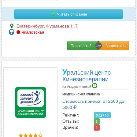
И
Иммунология
22
Читать описание
Инфекционные болезни
5
Екатеринбург
,
Фурманова 117
Чкаловская
К
Позвонить?
Кардиология
70
Кинезиология
6
Колопроктология
15
У
ральский центр
Косметология
33
Кинезиотерапии
Косметология-дерматология
12
на Академической
медицинская клиника
Стоимость приема: от 2500 до
Л
5000
Рейтинг:
8.62
/ 10
Лазерная хирургия
6
Отзывы:
3
Лечебная физкультура
13
Врачей:
4
Логопедия
9