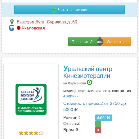
Гастроэнтерология
64
Читать описание
Гематология
1
Генетика
1
Екатеринбург
,
Сурикова д. 60
Чкаловская
Гепатология
2
Гериатрия
1
Позвонить?
Гинекология
72
Гирудотерапия
2
Гнатология
1
У
ральский центр
Кинезиотерапии
на Фурманова
Д
медицинская клиника, сеть состоит из
Дерматовенерология
35
4 клиник
Дерматология
47
Стоимость приема: от 2750 до
5000
Дефектология
1
Рейтинг:
8.64
/ 10
Диетология
22
Отзывы:
1
Врачей:
3