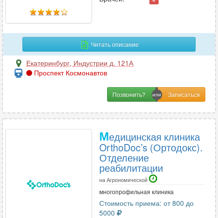
Профпатология
2
Психиатрия
27
Психиатрия-наркология
12
Читать описание
Психология
36
Психотерапия
24
Екатеринбург
,
Индустрии д. 121А
Проспект Космонавтов
Пульмонология
21
Позвонить?
Р
Реабилитация
5
М
едицинская клиника
Реаниматология
12
OrthoDoc’s (Ортодокс).
Ревматология
28
Отделение
Рентгенология
12
реабилитации
Репродуктология
4
на Агрономической
Рефлексотерапия
13
многопрофильная клиника
Стоимость приема: от 800 до
5000