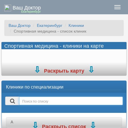
Ваш Доктор
Нави
Екатеринбург
Ваш Доктор
Екатеринбург
Клиники
Спортивная медицина - список клиник
Спортивная медицина - клиники на карте
Раскрыть карту
Клиники по специализации
Поиск
в
списке
А
Раскрыть список