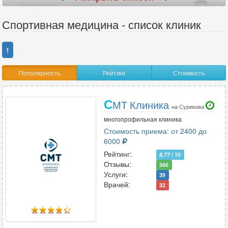
Акушерство
41
Акушерство-гинекология
52
Спортивная медицина - список клиник
Аллергология
29
Ангиохирургия
8
1
Андрология
26
Популярность
Рейтинг
Стоимость
Анестезиология
15
Анестезиология-реаниматология
15
С
Аритмология
6
МТ Клиника
на Сурикова
Артрология
3
многопрофильная клиника
Стоимость приема: от 2400 до
6000
В
Рейтинг:
8.77
/ 10
Отзывы:
366
Венерология
22
Услуги:
39
Вертебрология
18
Врачей:
32
Г