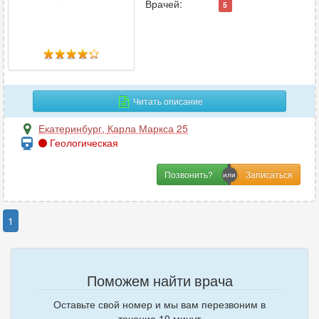
Врачей:
5
УЗИ
94
Урология
50
Урология-андрология
24
Ф
Читать описание
Физиотерапия
19
Екатеринбург
,
Карла Маркса 25
Геологическая
Флебология
27
Фтизиатрия
1
Позвонить?
Функциональная диагностика
23
1
Х
Химиотерапия
1
Хирургия
45
Поможем найти врача
Хирургия-ортопедия
2
Оставьте свой номер и мы вам перезвоним в
течение 10 минут