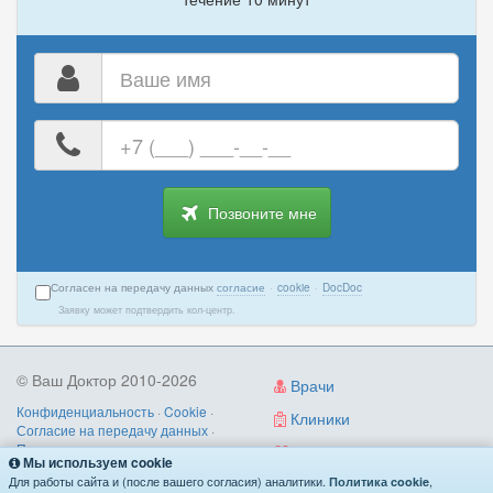
Ц
Ваше
Цефалгология
4
имя
Ваш
Ч
номер
телефона
Челюстно-лицевая хирургия
12
Позвоните мне
Э
Согласен на передачу данных
согласие
·
cookie
·
DocDoc
Эмбриология
2
Заявку может подтвердить кол-центр.
Эндокринология
56
Эндоскопия
17
© Ваш Доктор 2010-2026
Врачи
Эпилептология
2
Конфиденциальность
·
Cookie
·
Клиники
Согласие на передачу данных
·
Пользовательское соглашение
·
Диагностика
Мы используем cookie
Правила записи
·
Контакты
Для работы сайта и (после вашего согласия) аналитики.
,
Политика cookie