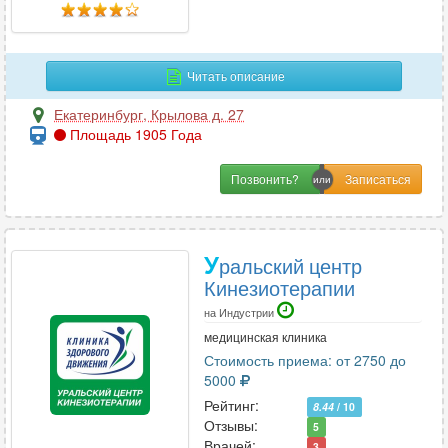
Нутрициология
8
Читать описание
О
Екатеринбург
,
Крылова д. 27
Онкология
29
Площадь 1905 Года
Онкология-маммология
23
Ортопедия
32
Позвонить?
Остеопатия
16
Отоларингология
35
Офтальмология
27
У
ральский центр
Кинезиотерапии
на Индустрии
П
медицинская клиника
Педиатрия
38
Стоимость приема: от 2750 до
5000
Пластическая хирургия
7
Рейтинг:
Подология
8.44
/ 10
3
Отзывы:
5
Проктология
21
Врачей:
3